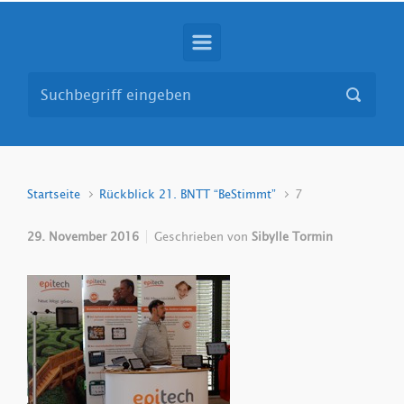
Startseite
Rückblick 21. BNTT “BeStimmt”
7
29. November 2016
Geschrieben von
Sibylle Tormin